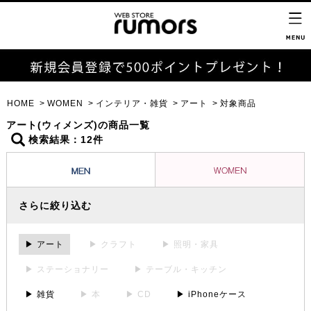
HOME
WOMEN
インテリア・雑貨
アート
対象商品
アート(ウィメンズ)の商品一覧
検索結果：12件
さらに絞り込む
▶ アート
▶ クラフト
▶ 照明・家具
▶ ステーショナリー
▶ テーブル・キッチン
▶ 雑貨
▶ 本
▶ CD
▶ iPhoneケース