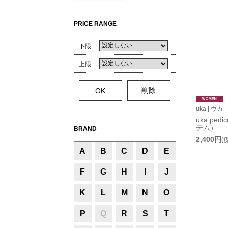
PRICE RANGE
下限
上限
uka | ウカ
uka pedi
テム）
BRAND
2,400円
(
A
B
C
D
E
F
G
H
I
J
K
L
M
N
O
P
Q
R
S
T