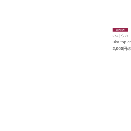
uka | ウカ
uka top c
2,000円
(