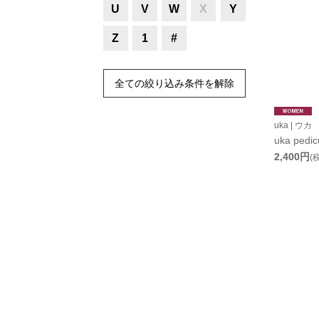
U
V
W
X
Y
Z
1
#
全ての絞り込み条件を解除
uka | ウカ
uka pedic
2,400円
(