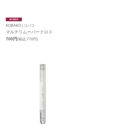
KOBAKO | コバコ
マルチリムーバークロス
700円
(税込:770円)