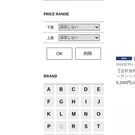
PRICE RANGE
下限
上限
SHIGETA 
【送料無
ッセンシ
BRAND
5,200円
(
A
B
C
D
E
F
G
H
I
J
K
L
M
N
O
P
Q
R
S
T