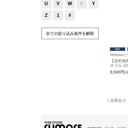
U
V
W
X
Y
Z
1
#
全ての絞り込み条件を解除
Vertueux
【送料無料
オイル 10
9,500円
(
在庫あり