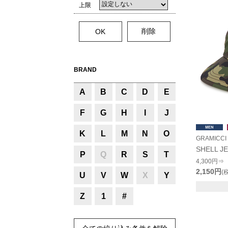
上限
BRAND
A
B
C
D
E
F
G
H
I
J
K
L
M
N
O
GRAMICCI
SHELL J
P
Q
R
S
T
4,300円⇒
2,150円
(
U
V
W
X
Y
Z
1
#