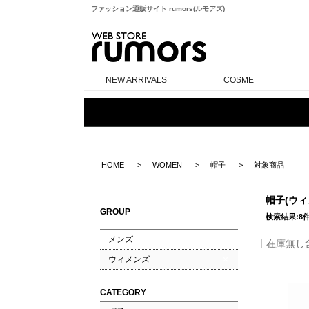
ファッション通販サイト rumors(ルモアズ)
rumors
NEW ARRIVALS
COSME
HOME
WOMEN
帽子
対象商品
帽子(ウ
GROUP
検索結果:8
メンズ
在庫無し
ウィメンズ
CATEGORY