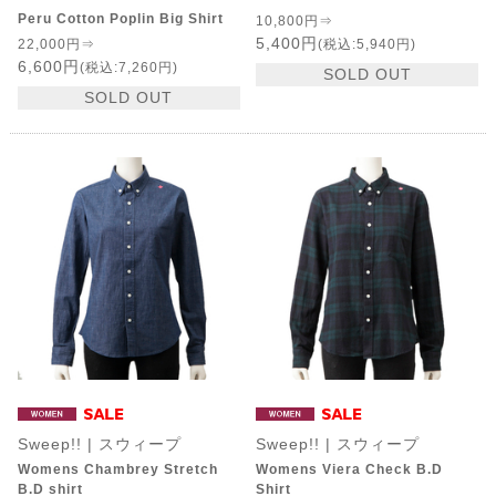
Peru Cotton Poplin Big Shirt
10,800円⇒
5,400円
22,000円⇒
(税込:5,940円)
6,600円
(税込:7,260円)
SOLD OUT
SOLD OUT
Sweep!! | スウィープ
Sweep!! | スウィープ
Womens Chambrey Stretch
Womens Viera Check B.D
B.D shirt
Shirt