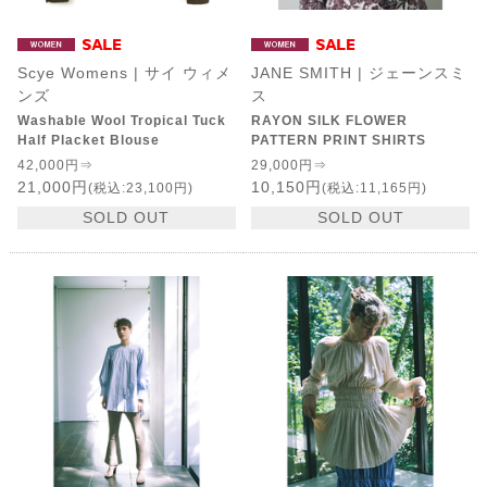
Scye Womens | サイ ウィメ
JANE SMITH | ジェーンスミ
ンズ
ス
Washable Wool Tropical Tuck
RAYON SILK FLOWER
Half Placket Blouse
PATTERN PRINT SHIRTS
42,000円⇒
29,000円⇒
21,000円
10,150円
(税込:23,100円)
(税込:11,165円)
SOLD OUT
SOLD OUT