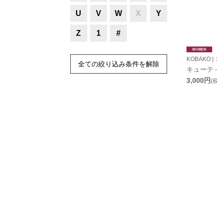
U
V
W
X
Y
Z
1
#
KOBAKO |
全ての絞り込み条件を解除
キューテ
3,000円
(