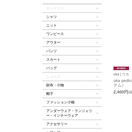
カットソー
シャツ
ニット
ワンピース
アウター
パンツ
スカート
バッグ
uka | ウカ
シューズ
uka pedi
テム）
財布・小物
2,400円
(
帽子
ファッション小物
アンダーウェア・ランジェリ
ー・インナーウェア
アクセサリー