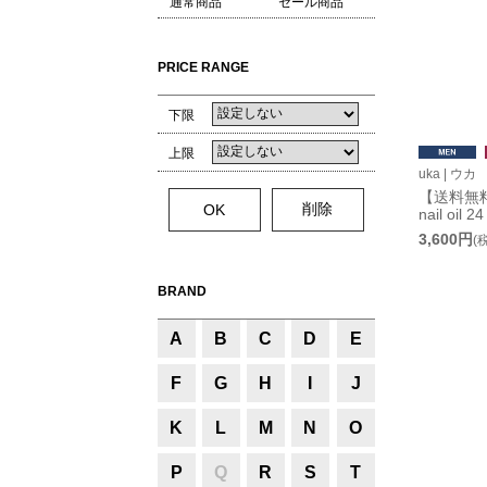
通常商品
セール商品
PRICE RANGE
下限
上限
uka | ウカ
【送料無料】u
nail oil 2
3,600円
(
BRAND
A
B
C
D
E
F
G
H
I
J
K
L
M
N
O
P
Q
R
S
T