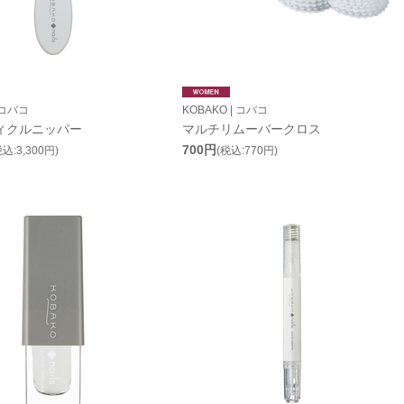
 コバコ
KOBAKO | コバコ
ィクルニッパー
マルチリムーバークロス
700円
税込:3,300円)
(税込:770円)