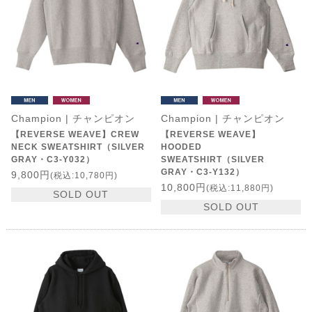
Champion | チャンピオン
Champion | チャンピオン
【REVERSE WEAVE】CREW
【REVERSE WEAVE】
NECK SWEATSHIRT（SILVER
HOODED
GRAY・C3-Y032）
SWEATSHIRT（SILVER
GRAY・C3-Y132）
9,800円
(税込:10,780円)
10,800円
(税込:11,880円)
SOLD OUT
SOLD OUT