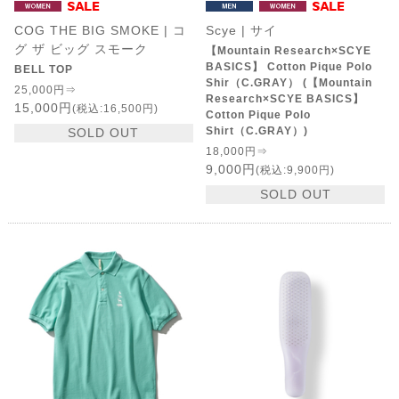
COG THE BIG SMOKE | コ
Scye | サイ
グ ザ ビッグ スモーク
【Mountain Research×SCYE
BASICS】 Cotton Pique Polo
BELL TOP
Shir（C.GRAY） (【Mountain
25,000円⇒
Research×SCYE BASICS】
15,000円
(税込:16,500円)
Cotton Pique Polo
Shirt（C.GRAY）)
SOLD OUT
18,000円⇒
9,000円
(税込:9,900円)
SOLD OUT