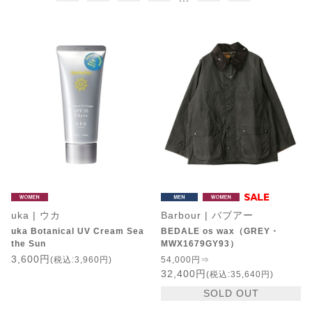
uka | ウカ
Barbour | バブアー
uka Botanical UV Cream Sea
BEDALE os wax（GREY・
the Sun
MWX1679GY93）
3,600円
(税込:3,960円)
54,000円⇒
32,400円
(税込:35,640円)
SOLD OUT