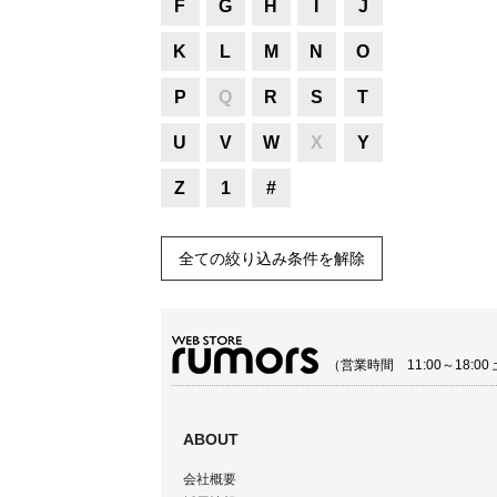
F
G
H
I
J
K
L
M
N
O
P
Q
R
S
T
U
V
W
X
Y
Z
1
#
全ての絞り込み条件を解除
（営業時間 11:00～18:
ABOUT
会社概要