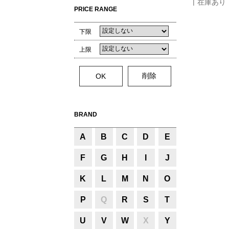
在庫あり
PRICE RANGE
下限
上限
BRAND
A
B
C
D
E
F
G
H
I
J
K
L
M
N
O
P
Q
R
S
T
U
V
W
X
Y