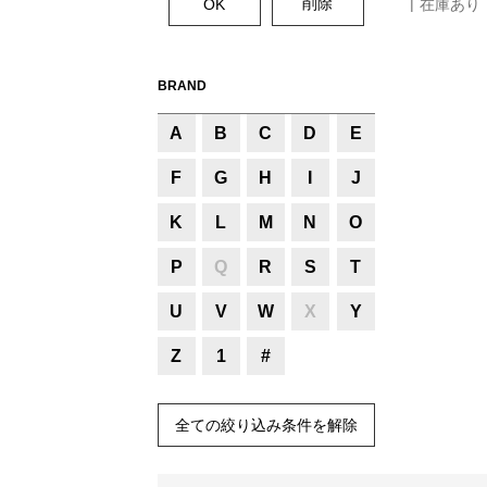
在庫あり
BRAND
A
B
C
D
E
F
G
H
I
J
K
L
M
N
O
P
Q
R
S
T
U
V
W
X
Y
Z
1
#
全ての絞り込み条件を解除