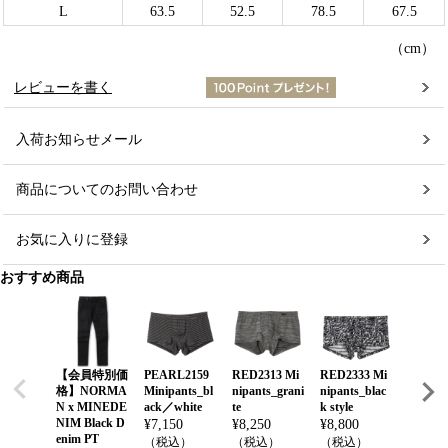
L
63.5
52.5
78.5
67.5
（cm）
レビューを書く
入荷お知らせメール
商品についてのお問い合わせ
お気に入りに登録
おすすめ商品
【会員特別価
PEARL2159
RED2313 Mi
RED2333 Mi
【会員
格】NORMA
Minipants_bl
nipants_grani
nipants_blac
格】HI
N x MINEDE
ack／white
te
k style
ENSIT
NIM Black D
ORT M
¥
7,150
¥
8,250
¥
8,800
enim PT
OAT
（税込）
（税込）
（税込）