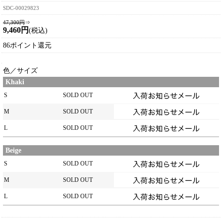
SDC-00029823
47,300円
⇒
9,460円
(税込)
86ポイント還元
色／サイズ
Khaki
S
SOLD OUT
M
SOLD OUT
L
SOLD OUT
Beige
S
SOLD OUT
M
SOLD OUT
L
SOLD OUT