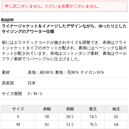
申し訳ございません。ただいま在庫がございません。
商品説明
ライナージャケットをイメージしたデザインながら、ゆったりとした
サイジングのアウーター仕様
裾にはエラステックコードが施されサイズを調整でき、表側はフライ
トジャケットタイプのポケットが配され、裏側にはベーシックな箱ポ
ケットが配されています。表地はコットンダンプ素材、裏地はウール
フラノ素材でリバーシブルに仕上げました。
素材
表地：綿100％ 裏地：毛90％ ナイロン10％
原産国
日本
サイズ展開
S / M / L
サイズ
身幅
肩幅
着丈
袖丈
S
58
50.5
74.5
62
M
61
51.5
76.5
64