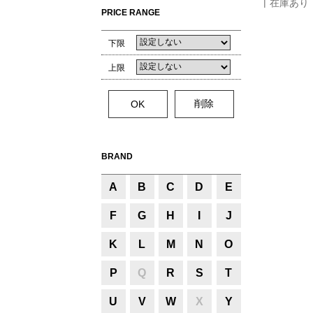
在庫あり
PRICE RANGE
下限
上限
BRAND
A
B
C
D
E
F
G
H
I
J
K
L
M
N
O
P
Q
R
S
T
U
V
W
X
Y