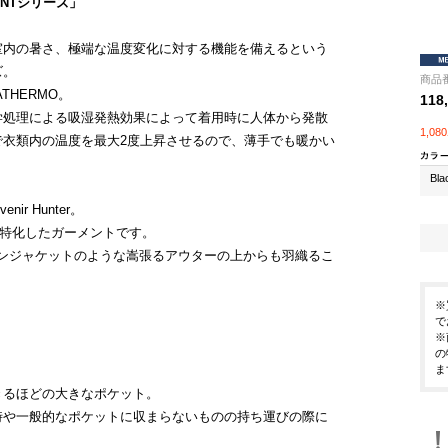
INTシリーズ」
室内の暑さ、極端な温度変化に対する機能を備えるという
ズ。
商品番
HERMO。
118
学処理による吸湿発熱効果によって着用時に人体から発散
1,0
衣類内の温度を最大2度上昇させるので、薄手でも暖かい
Bla
r Hunter。
別に特化したガーメントです。
ウンジャケットのような嵩張るアウターの上からも羽織るこ
※
で
※
の
ま
きるほどの大きなポケット。
時や一般的なポケットに収まらないものの持ち運びの際に