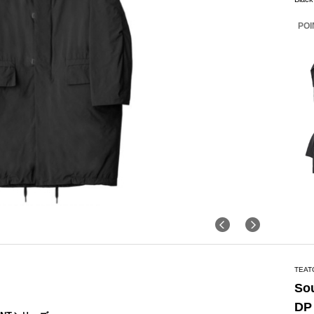
POI
TEAT
So
DP