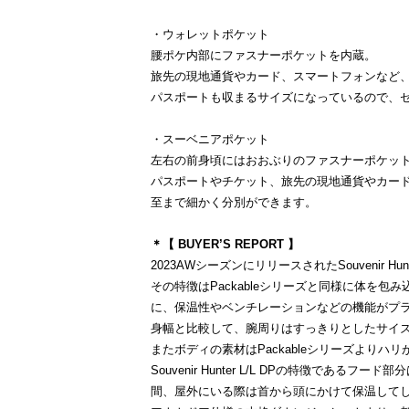
・ウォレットポケット
腰ポケ内部にファスナーポケットを内蔵。
旅先の現地通貨やカード、スマートフォンなど
パスポートも収まるサイズになっているので、
・スーベニアポケット
左右の前身頃にはおおぶりのファスナーポケット
パスポートやチケット、旅先の現地通貨やカー
至まで細かく分別ができます。
＊【 BUYER’S REPORT 】
2023AWシーズンにリリースされたSouvenir Hunte
その特徴はPackableシリーズと同様に体を
に、保温性やベンチレーションなどの機能がプ
身幅と比較して、腕周りはすっきりとしたサイズ
またボディの素材はPackableシリーズより
Souvenir Hunter L/L DPの特徴であ
間、屋外にいる際は首から頭にかけて保温して