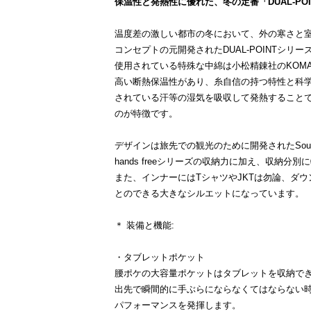
保温性と発熱性に優れた、冬の定番「DUAL-PO
温度差の激しい都市の冬において、外の寒さと
コンセプトの元開発されたDUAL-POINTシリー
使用されている特殊な中綿は小松精錬社のKOMAT
高い断熱保温性があり、糸自信の持つ特性と科
されている汗等の湿気を吸収して発熱することで
のが特徴です。
デザインは旅先での観光のために開発されたSouveni
hands freeシリーズの収納力に加え、収納分
また、インナーにはTシャツやJKTは勿論、ダ
とのできる大きなシルエットになっています。
＊ 装備と機能:
・タブレットポケット
腰ポケの大容量ポケットはタブレットを収納で
出先で瞬間的に手ぶらにならなくてはならない
パフォーマンスを発揮します。