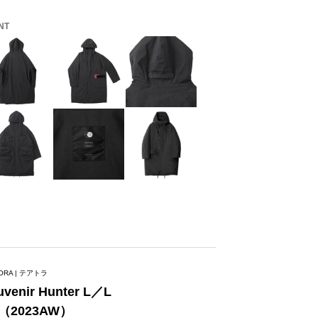
NT
ORA | テアトラ
uvenir Hunter L／L
（2023AW）