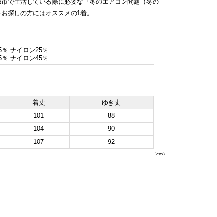
都市で生活している際に必要な「冬のエアコン問題（冬の
お探しの方にはオススメの1着。
％ ナイロン25％
％ ナイロン45％
着丈
ゆき丈
101
88
104
90
107
92
（cm）