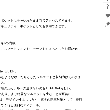
、ポケットに手をいれたまま直接アクセスできます。
セキュリティーポケットとしても利用できます。
を6つ内蔵。
ド、スマートフォンや、チーフやちょっとしたお買い物に
r L/L DP。
包み込むようなゆったりとしたシルエットと収納力はそのまま
ラス。
感のため、ルーズ過ぎないのもTEATORAらしい。
ハリがあり、より綺麗なシルエットを生むことが可能に。
るフード部分は、デザイン性はもちろん、真冬の防寒対策としても長時
してくれる便利なディテール。