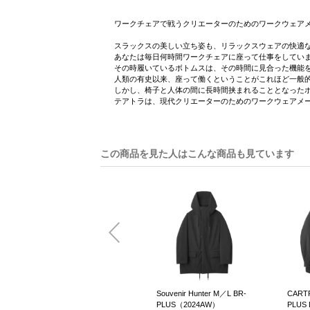
ワークチェアで戦うクリエーターのためのワークウェア
スラックスの美しい立ち姿も、リラックスウェアの快適
あなたは毎日何時間ワークチェアに座って仕事をしてい
その時履いているボトムスは、その時間に見合った機能
人類の有史以来、座って働くということがこれほど一般
しかし、椅子と人体の間に長時間挟まれることとなった
テアトラは、現代クリエーターのためのワークウェアメ
この商品を見た人はこんな商品も見ています
 OFFICE SMR
Souvenir Hunter M／L BR-
CART
)
PLUS（2024AW）
PLUS 