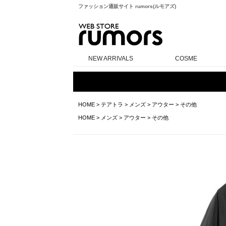
ファッション通販サイト rumors(ルモアズ)
rumors
NEW ARRIVALS
COSME
HOME
>
テアトラ
>
メンズ
>
アウター
>
その他
HOME
>
メンズ
>
アウター
>
その他