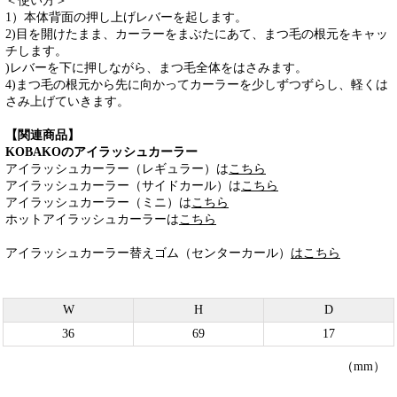
＜使い方＞
1）本体背面の押し上げレバーを起します。
2)目を開けたまま、カーラーをまぶたにあて、まつ毛の根元をキャッ
チします。
)レバーを下に押しながら、まつ毛全体をはさみます。
4)まつ毛の根元から先に向かってカーラーを少しずつずらし、軽くは
さみ上げていきます。
【関連商品】
KOBAKOのアイラッシュカーラー
アイラッシュカーラー（レギュラー）は
こちら
アイラッシュカーラー（サイドカール）は
こちら
アイラッシュカーラー（ミニ）は
こちら
ホットアイラッシュカーラーは
こちら
アイラッシュカーラー替えゴム（センターカール）
はこちら
W
H
D
36
69
17
（mm）