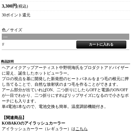
3,300円
(税込)
30ポイント還元
色／サイズ
---
F
商品説明
ヘアメイクアップアーティスト中野明海氏をプロダクトアドバイザー
に迎え、誕生したホットビューラー。
プロの視点を基に開発した新発想のヒートパネルをまつ毛の根元に押
し当てることで、自然な放射状のまつ毛を作ることができます。
アーム部分が出ていればON、二つ折りにしたらOFFと電源のON/OFF
が一目でわかり、二つ折りにすればリップサイズになるので小さなポ
ーチにも入ります。
単4電池1本なので、電池交換も簡単。温度調節機能付き。
【関連商品】
KOBAKOのアイラッシュカーラー
アイラッシュカーラー（レギュラー）は
こちら