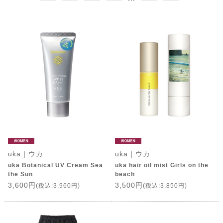
uka | ウカ
uka | ウカ
uka Botanical UV Cream Sea
uka hair oil mist Girls on the
the Sun
beach
3,600円
3,500円
(税込:3,960円)
(税込:3,850円)