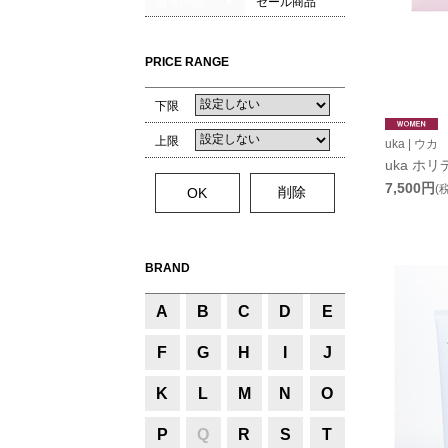
通常商品
セール商品
PRICE RANGE
下限
上限
uka | ウカ
uka ホ
7,500円
(
BRAND
A
B
C
D
E
F
G
H
I
J
K
L
M
N
O
P
Q
R
S
T