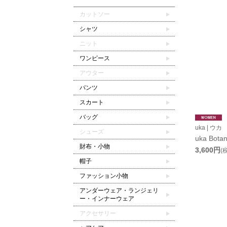
カットソー
シャツ
ニット
ワンピース
アウター
パンツ
スカート
バッグ
uka | ウカ
シューズ
uka Botan
財布・小物
3,600円
(
帽子
ファッション小物
アンダーウェア・ランジェリ
ー・インナーウェア
アクセサリー