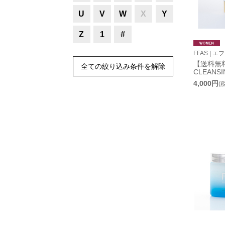
U
V
W
X
Y
Z
1
#
FFAS | 
【送料無料
全ての絞り込み条件を解除
CLEANS
4,000円
(