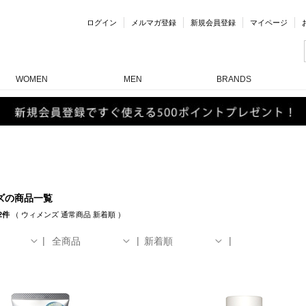
ログイン
メルマガ登録
新規会員登録
マイページ
WOMEN
MEN
BRANDS
ズの商品一覧
2件
（
ウィメンズ
通常商品
新着順
）
全商品
新着順