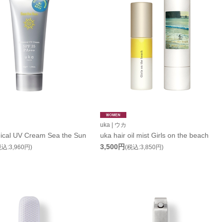
uka | ウカ
ical UV Cream Sea the Sun
uka hair oil mist Girls on the beach
3,500円
税込:3,960円)
(税込:3,850円)