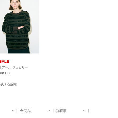
EE | アール ジュビリー
Knit PO
税込:5,000円)
全商品
新着順