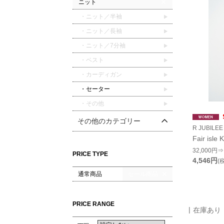
ニット
・ニット／半袖
・ニット／長袖
・ニット／7分袖
・ベスト
・カーディガン
・セーター
・その他
その他のカテゴリー
R JUBIL
Fair isle 
32,000円⇒
PRICE TYPE
4,546円
(
通常商品
セール商品
PRICE RANGE
在庫あり