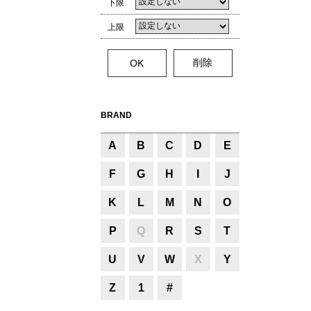
下限
上限
BRAND
A
B
C
D
E
F
G
H
I
J
K
L
M
N
O
P
Q
R
S
T
U
V
W
X
Y
Z
1
#