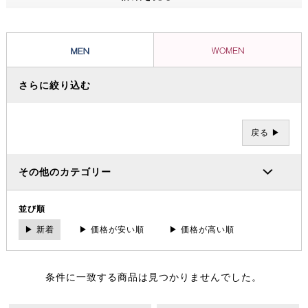
ッショナルたちから信頼を集め、数々の過酷な冒険やレースを支えてき
ました。その 一方で、ブランドの根底には「人と人が紡ぐ幸せこそを
大事にする」というデンマーク発祥の “Hygge（ヒュッゲ）” という概
念があります。
さらに絞り込む
戻る ▶
その他のカテゴリー
並び順
▶ 新着
▶ 価格が安い順
▶ 価格が高い順
条件に一致する商品は見つかりませんでした。