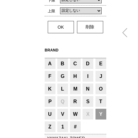
下限
上限
BRAND
A
B
C
D
E
F
G
H
I
J
K
L
M
N
O
P
Q
R
S
T
U
V
W
X
Y
Z
1
#