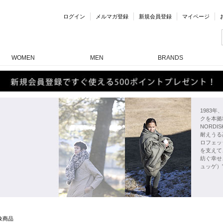
ログイン
メルマガ登録
新規会員登録
マイページ
WOMEN
MEN
BRANDS
1983
クを本拠
NORD
耐えうる
ロフェッ
を支えて
紡ぐ幸せ
ュッゲ）
象商品