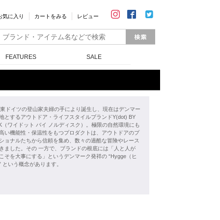
お気に入り
カートをみる
レビュー
FEATURES
SALE
年、東ドイツの登山家夫婦の手により誕生し、現在はデンマー
地とするアウトドア・ライフスタイルブランドY(dot) BY
ISK（ワイドット バイ ノルディスク）。極限の自然環境にも
高い機能性・保温性をもつプロダクトは、アウトドアのプ
ショナルたちから信頼を集め、数々の過酷な冒険やレース
きました。その 一方で、ブランドの根底には「人と人が
こそを大事にする」というデンマーク発祥の “Hygge（ヒ
” という概念があります。