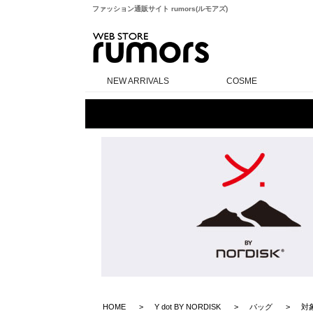
ファッション通販サイト rumors(ルモアズ)
rumors
NEW ARRIVALS
COSME
HOME
Y dot BY NORDISK
バッグ
対