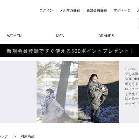
ログイン
メルマガ登録
新規会員登録
マイページ
WOMEN
MEN
BRANDS
1983
クを本拠
NORD
耐えうる
ロフェッ
を支えて
紡ぐ幸せ
ュッゲ）
バッグ
対象商品