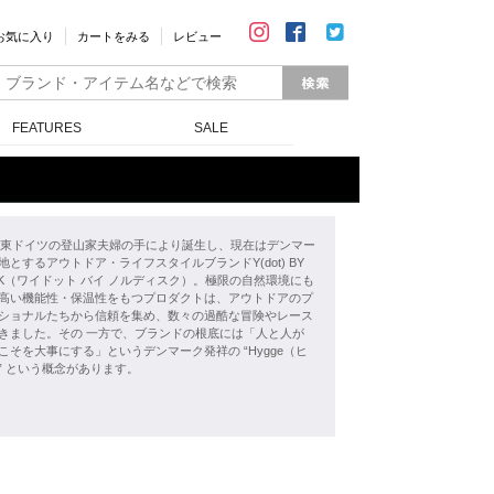
お気に入り
カートをみる
レビュー
FEATURES
SALE
年、東ドイツの登山家夫婦の手により誕生し、現在はデンマー
地とするアウトドア・ライフスタイルブランドY(dot) BY
ISK（ワイドット バイ ノルディスク）。極限の自然環境にも
高い機能性・保温性をもつプロダクトは、アウトドアのプ
ショナルたちから信頼を集め、数々の過酷な冒険やレース
きました。その 一方で、ブランドの根底には「人と人が
こそを大事にする」というデンマーク発祥の “Hygge（ヒ
” という概念があります。