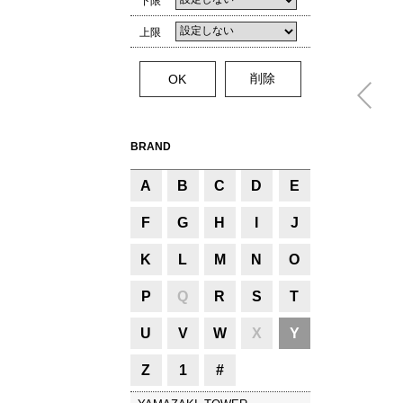
下限
上限
BRAND
A
B
C
D
E
F
G
H
I
J
K
L
M
N
O
P
Q
R
S
T
U
V
W
X
Y
Z
1
#