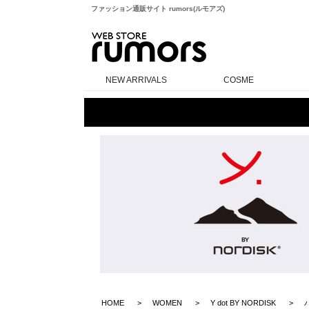
ファッション通販サイト rumors(ルモアズ)
rumors
NEW ARRIVALS
COSME
HOME
WOMEN
Y dot BY NORDISK