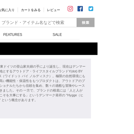
お気に入り
カートをみる
レビュー
FEATURES
SALE
年、東ドイツの登山家夫婦の手により誕生し、現在はデンマー
地とするアウトドア・ライフスタイルブランドY(dot) BY
ISK（ワイドット バイ ノルディスク）。極限の自然環境にも
高い機能性・保温性をもつプロダクトは、アウトドアのプ
ショナルたちから信頼を集め、数々の過酷な冒険やレース
きました。その 一方で、ブランドの根底には「人と人が
こそを大事にする」というデンマーク発祥の “Hygge（ヒ
” という概念があります。