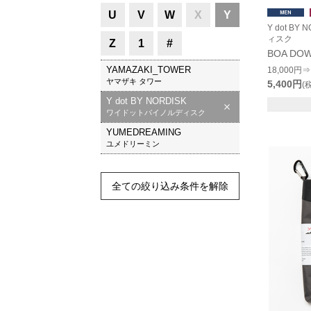
U
V
W
X
Y
Y dot B
ィスク
Z
1
#
BOA DO
YAMAZAKI_TOWER
18,000円⇒
ヤマザキ タワー
5,400円
(
Y dot BY NORDISK
ワイドットバイノルディスク
YUMEDREAMING
ユメドリーミン
全ての絞り込み条件を解除