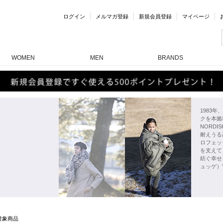
ログイン
メルマガ登録
新規会員登録
マイページ
WOMEN
MEN
BRANDS
1983
クを本拠
NORD
耐えうる
ロフェッ
を支えて
紡ぐ幸せ
ュッゲ）
対象商品