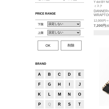
Y dot B
ィスク
DANNER×
PRICE RANGE
WRAPTO
12,000円⇒
下限
7,200円
(
上限
BRAND
A
B
C
D
E
F
G
H
I
J
K
L
M
N
O
P
Q
R
S
T