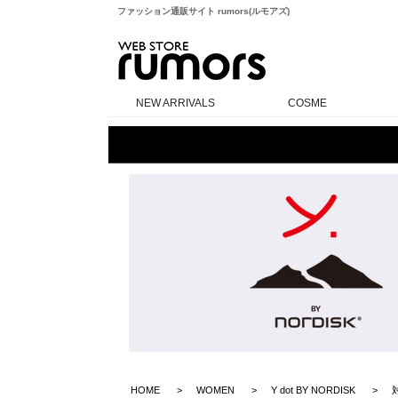
ファッション通販サイト rumors(ルモアズ)
rumors
NEW ARRIVALS
COSME
HOME
WOMEN
Y dot BY NORDISK