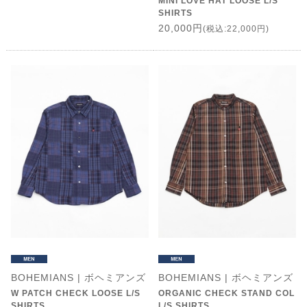
MINI LOVE HAT LOOSE L/S
SHIRTS
20,000円
(税込:22,000円)
BOHEMIANS | ボヘミアンズ
BOHEMIANS | ボヘミアンズ
W PATCH CHECK LOOSE L/S
ORGANIC CHECK STAND COL
SHIRTS
L/S SHIRTS