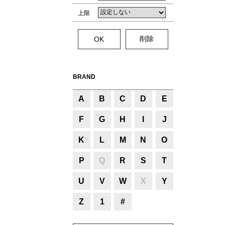
上限
BRAND
A
B
C
D
E
F
G
H
I
J
K
L
M
N
O
P
Q
R
S
T
U
V
W
X
Y
Z
1
#