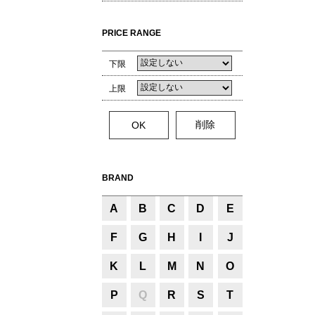
PRICE RANGE
下限
上限
BRAND
A
B
C
D
E
F
G
H
I
J
K
L
M
N
O
P
Q
R
S
T