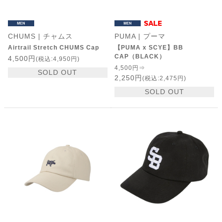
CHUMS | チャムス
PUMA | プーマ
Airtrail Stretch CHUMS Cap
【PUMA x SCYE】BB
CAP（BLACK）
4,500円
(税込:4,950円)
4,500円⇒
SOLD OUT
2,250円
(税込:2,475円)
SOLD OUT