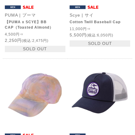
PUMA | プーマ
Scye | サイ
【PUMA x SCYE】BB
Cotton Twill Baseball Cap
CAP（Toasted Almond）
11,000円⇒
4,500円⇒
5,500円
(税込:6,050円)
2,250円
(税込:2,475円)
SOLD OUT
SOLD OUT