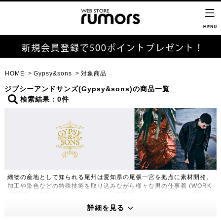
HOME
Gypsy&sons
対象商品
ジプシーアンドサンズ(Gypsy&sons)の商品一覧
検索結果：0件
織物の産地として知られる尾州は愛知県の尾張一宮を拠点に素材開発。
加工や染色などの特殊技術を取り込みながら様々な男の仕事着 (WORK
WEAR) に着目。ヴィンテージの持つ雰囲気や、ディティールを再現
し、WORK STYLEとDRESS STYLE の両立をキーに独自の世界観を
詳細を見る
創造する。ユーロカジュアルが持つ都会的なシルエットと1つにするこ