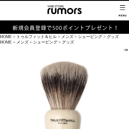
HOME
>
トゥルフィット＆ヒル
>
メンズ
>
シェービング
>
グッズ
HOME
>
メンズ
>
シェービング
>
グッズ