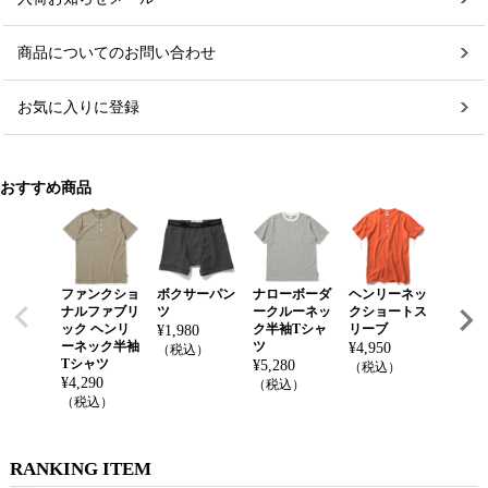
商品についてのお問い合わせ
お気に入りに登録
おすすめ商品
ファンクショ
ボクサーパン
ナローボーダ
ヘンリーネッ
【送料
ナルファブリ
ツ
ークルーネッ
クショートス
ウェリ
ック ヘンリ
ク半袖Tシャ
リーブ
レザー
¥
1,980
ーネック半袖
ツ
¥
4,950
¥
27,50
（税込）
Tシャツ
¥
5,280
（税込）
（税込
¥
4,290
（税込）
（税込）
RANKING ITEM