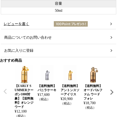
容量
50ml
レビューを書く
商品についてのお問い合わせ
お気に入りに登録
おすすめ商品
【EARLY S
【送料無料】
【送料無料】
【送料無料】
【送料
UMMERクー
バニラケーキ
アントンスソ
オードパルフ
スター
ポン1000対
ーアイリス
ァム ウード
イト
¥
17,600
象】【送料無
フォレ
¥
20,900
¥
18,70
（税込）
料】オレンジ
¥
18,700
（税込）
（税込
ウード
（税込）
¥
12,100
（税込）