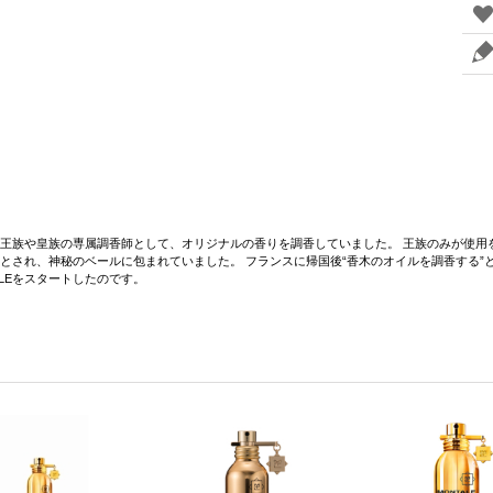
の王族や皇族の専属調香師として、オリジナルの香りを調香していました。 王族のみが使用
とされ、神秘のベールに包まれていました。 フランスに帰国後“香木のオイルを調香する”
ALEをスタートしたのです。