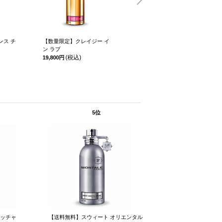
ンス チ
【数量限定】クレイジー イ
【送料無料
ン ラブ
(税
17,600円
(税込)
19,800円
5位
ッチャ
【送料無料】スウィート オリエンタル