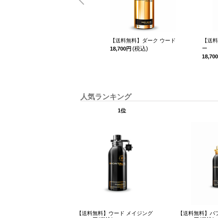
オードパルフ
【送料無料】ダーク ウード
【送料
ン フル
(税込)
ー
18,700円
)
18,70
人気ランキング
1位
【送料無料】ウード メイジング
【送料無料】バ