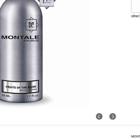
other
MONT