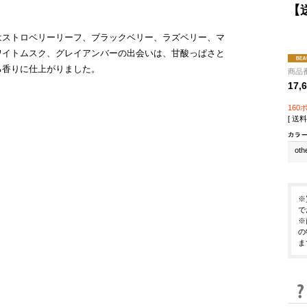
【
はストロベリーリーフ、ブラックベリー、ラズベリー、マ
ワイトムスク、グレイアンバーの出会いは、甘酸っぱさと
る香りに仕上がりました。
商品番
17,
160
[ 送料
oth
※
で
※
の
ま