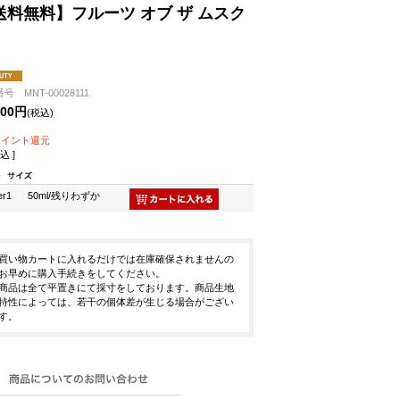
送料無料】フルーツ オブ ザ ムスク
号 MNT-00028111
600円
(税込)
ポイント還元
込 ]
er1
50ml/残りわずか
買い物カートに入れるだけでは在庫確保されませんの
お早めに購入手続きをしてください。
商品は全て平置きにて採寸をしております。商品生地
特性によっては、若干の個体差が生じる場合がござい
す。