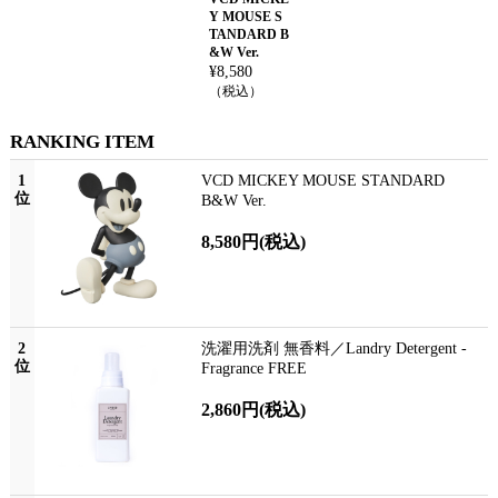
Y MOUSE S
TANDARD B
&W Ver.
¥
8,580
（税込）
RANKING ITEM
1
VCD MICKEY MOUSE STANDARD
位
B&W Ver.
8,580円
(税込)
2
洗濯用洗剤 無香料／Landry Detergent -
位
Fragrance FREE
2,860円
(税込)