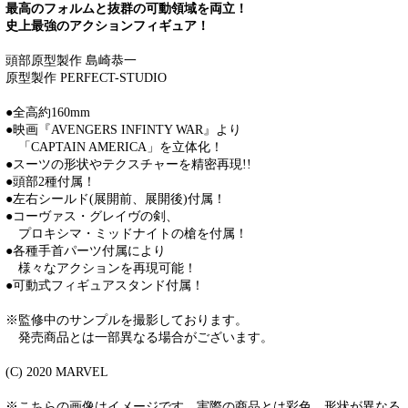
最高のフォルムと抜群の可動領域を両立！
史上最強のアクションフィギュア！
頭部原型製作 島崎恭一
原型製作 PERFECT-STUDIO
●全高約160mm
●映画『AVENGERS INFINTY WAR』より
「CAPTAIN AMERICA」を立体化！
●スーツの形状やテクスチャーを精密再現!!
●頭部2種付属！
●左右シールド(展開前、展開後)付属！
●コーヴァス・グレイヴの剣、
プロキシマ・ミッドナイトの槍を付属！
●各種手首パーツ付属により
様々なアクションを再現可能！
●可動式フィギュアスタンド付属！
※監修中のサンプルを撮影しております。
発売商品とは一部異なる場合がございます。
(C) 2020 MARVEL
※こちらの画像はイメージです。実際の商品とは彩色、形状が異なる