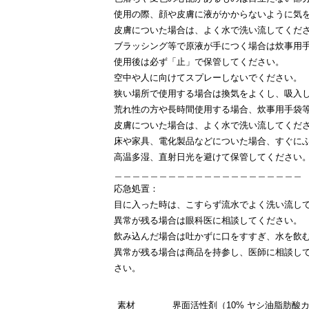
使用の際、顔や皮膚に液がかからないように気
皮膚についた場合は、よく水で洗い流してくだ
ブラッシング等で原液が手につく場合は炊事用
使用後は必ず「止」で保管してください。
空中や人に向けてスプレーしないでください。
狭い場所で使用する場合は換気をよくし、吸入
荒れ性の方や長時間使用する場合、炊事用手袋
皮膚についた場合は、よく水で洗い流してくだ
床や家具、電化製品などについた場合、すぐに
高温多湿、直射日光を避けて保管してください
＿＿＿＿＿＿＿＿＿＿＿＿＿＿＿＿＿＿＿＿＿
応急処置：
目に入った時は、こすらず流水でよく洗い流し
異常が残る場合は眼科医に相談してください。
飲み込んだ場合は吐かずに口をすすぎ、水を飲
異常が残る場合は商品を持参し、医師に相談し
さい。
素材
界面活性剤（10% ヤシ油脂肪