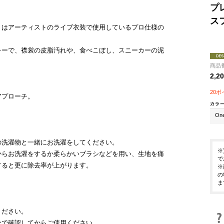
プ
スフ
＞はアーティストのライブ衣装で使用しているプロ仕様の
レーで、襟裳の皮脂汚れや、食べこぼし、スニーカーの泥
商品番
2,2
20
アプローチ。
On
の洗濯物と一緒にお洗濯をしてください。
※
からお洗濯をするか柔らかいブラシなどを用い、生地を痛
で
すると更に除去率が上がります。
※
の
ま
ください。
分で確認してからご使用ください。