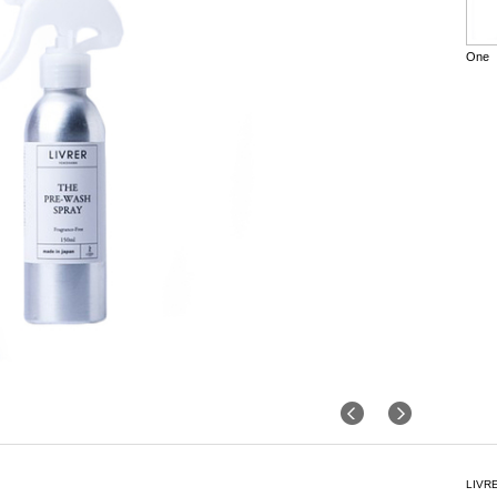
One
LIV