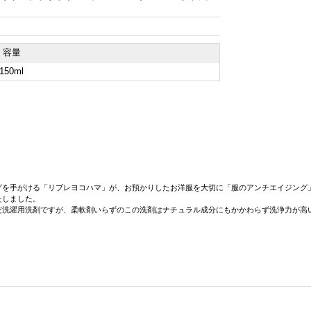
容量
150ml
グを手がける「リブレヨコハマ」が、お預かりしたお洋服を大切に「服のアンチエイジング」
たしました。
だ洗濯用洗剤ですが、柔軟剤いらずのこの洗剤はナチュラル成分にもかかわらず洗浄力が高