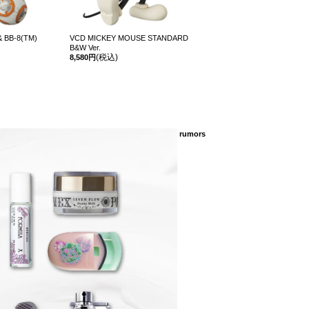
 BB-8(TM)
VCD MICKEY MOUSE STANDARD
B&W Ver.
(税込)
8,580円
rumors