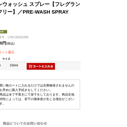
レウォッシュ スプレー【フレグラン
リー】／PRE-WASH SPRAY
号 LYM-00026396
00円
(税込)
ポイント還元
e
150ml
買い物カートに入れるだけでは在庫確保されませんの
お早めに購入手続きをしてください。
商品は全て平置きにて採寸をしております。商品生地
特性によっては、若干の個体差が生じる場合がござい
す。