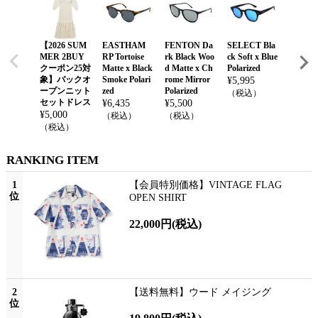
【2026 SUM
EASTHAM
FENTON Da
SELECT Bla
ATZ Tor
MER 2BUY
RP Tortoise
rk Black Woo
ck Soft x Blue
Matte x
クーポン25対
Matte x Black
d Matte x Ch
Polarized
n Gray 
象】バックオ
Smoke Polari
rome Mirror
zed
¥
5,995
ープンニット
zed
Polarized
¥
5,500
（税込）
セットドレス
¥
6,435
¥
5,500
（税込
¥
5,000
（税込）
（税込）
（税込）
RANKING ITEM
1
【会員特別価格】VINTAGE FLAG
位
OPEN SHIRT
22,000円
(税込)
2
【送料無料】ウード メイジング
位