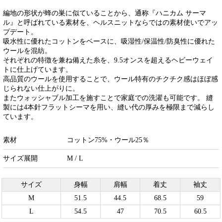
編地の形状が蜂の巣に似ていることから、通称『ハニカム サーマ
ル』と呼ばれている素材を、ヘルスニットならではの素材使いでアッ
プデート。
吸水性に優れたコットンをベースに、吸湿性/保温性/防臭性に優れた
ウールを混紡。
それぞれの特徴を兼ね備えた糸を、9.5オンスを超えるヘビーウェイ
トに仕上げています。
高品質のウールを使用することで、ウール特有のチクチク感はほぼ感
じられない仕上がりに。
またウォッシャブル加工を施すことで家庭での洗濯も可能です。 縫
製には4本針フラットシーマを用い、縫い代の厚みを極限まで減らし
ています。
素材
コットン75%・ウール25％
サイズ展開
M / L
サイズ
身幅
肩幅
着丈
袖丈
M
51.5
44.5
68.5
59
L
54.5
47
70.5
60.5