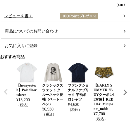
（cm）
レビューを書く
商品についてのお問い合わせ
お気に入りに登録
おすすめ商品
【honeycotec
クラシックス
ファンクショ
【EARLY S
Wallet 
h】Polo Shor
ウェット ク
ナルファブリ
UMMER 2B
M
tsleeve
ルーネック長
ック 半袖ポ
UYクーポン1
¥
66,00
袖（ベートー
ロシャツ
5対象】RED
¥
13,200
（税込
ベン）
2114: Minipa
¥
4,620
（税込）
nts_noble
¥
6,930
（税込）
¥
7,700
（税込）
（税込）