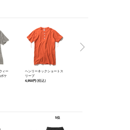
ウィー
ヘンリーネックショートス
Basic 2P C
袖ポケ
リーブ
(税
4,180円
(税込)
4,950円
5位