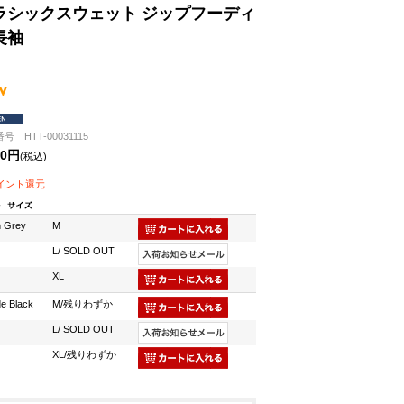
ラシックスウェット ジップフーディ
長袖
号 HTT-00031115
90円
(税込)
ポイント還元
 Grey
M
L/ SOLD OUT
XL
e Black
M/残りわずか
L/ SOLD OUT
XL/残りわずか