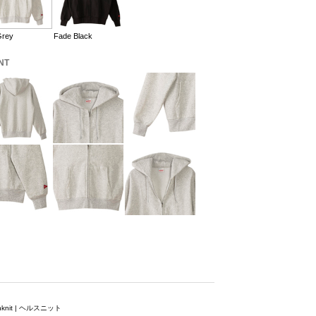
Grey
Fade Black
NT
thknit | ヘルスニット