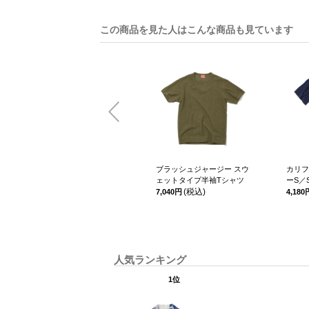
この商品を見た人はこんな商品も見ています
ト クルーネ
ブラッシュジャージー スウ
カリフ
ットTシャツ
ェットタイプ半袖Tシャツ
ーS／
(税込)
7,040円
4,180
人気ランキング
1位