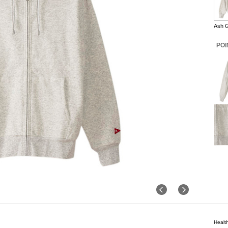
Ash 
POI
Heal