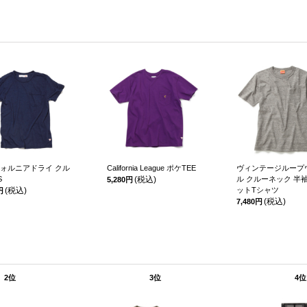
ォルニアドライ クル
California League ポケTEE
ヴィンテージループ
S
(税込)
ル クルーネック 半
5,280円
(税込)
ットTシャツ
円
(税込)
7,480円
2位
3位
4位