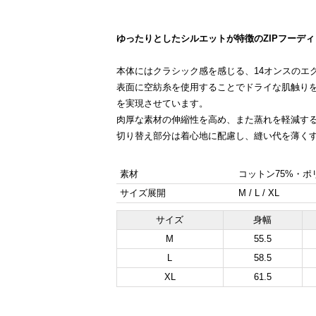
ゆったりとしたシルエットが特徴のZIPフーディ
本体にはクラシック感を感じる、14オンスのエ
表面に空紡糸を使用することでドライな肌触り
を実現させています。
肉厚な素材の伸縮性を高め、また蒸れを軽減す
切り替え部分は着心地に配慮し、縫い代を薄く
素材
コットン75%・ポ
サイズ展開
M / L / XL
サイズ
身幅
M
55.5
L
58.5
XL
61.5