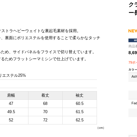
ク
ー
クストラヘビーウェイトな裏起毛素材を採用。
を、裏面にポリエステルを使用することで柔らかなタッチ
商品番
るため、サイドパネルをフライスで切り替えています。
8,6
するためフラットシーマミシンで仕上げています。
79
リエステル25%
Ash
肩幅
着丈
袖丈
47
68
60.5
Fad
49.5
70
61.5
52
72
62.5
（cm）