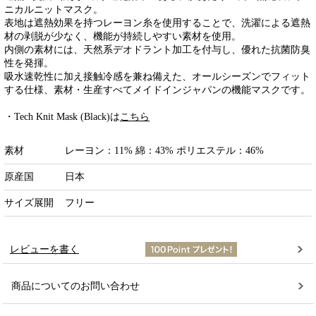
ニカルニットマスク。
表地は遮熱効果を持つレーヨン糸を使用することで、洗濯による遮熱
材の剥脱が少なく、機能が持続しやすい素材を使用。
内側の素材には、天然系デオドラント加工を付与し、優れた抗菌防臭
性を発揮。
吸水速乾性に加え接触冷感を兼ね備えた、オールシーズンでフィット
する仕様、素材・生産すべてメイドインジャパンの機能マスクです。
・Tech Knit Mask (Black)は
こちら
素材
レーヨン：11% 綿：43% ポリエステル：46%
原産国
日本
サイズ展開
フリー
レビューを書く
商品についてのお問い合わせ