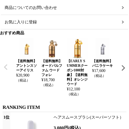
商品についてのお問い合わせ
お気に入りに登録
おすすめ商品
【送料無料】
【送料無料】
【EARLY S
【送料無料】
【送料
アントンスソ
オードパルフ
UMMERクー
バニラケーキ
オード
ーアイリス
ァム ウード
ポン1000対
ァム 
¥
17,600
フォレ
象】【送料無
ミン 
¥
20,900
（税込）
料】オレンジ
¥
18,700
¥
17,60
（税込）
ウード
（税込）
（税込
¥
12,100
（税込）
RANKING ITEM
1位
ヘアスムースブラシ(スーパーソフト）
3,080円
(税込)