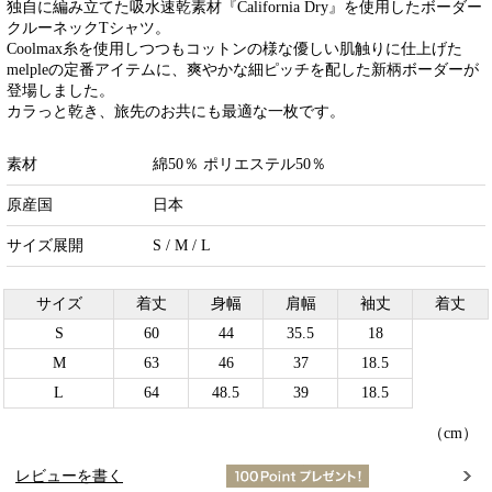
独自に編み立てた吸水速乾素材『California Dry』を使用したボーダー
クルーネックTシャツ。
Coolmax糸を使用しつつもコットンの様な優しい肌触りに仕上げた
melpleの定番アイテムに、爽やかな細ピッチを配した新柄ボーダーが
登場しました。
カラっと乾き、旅先のお共にも最適な一枚です。
素材
綿50％ ポリエステル50％
原産国
日本
サイズ展開
S / M / L
サイズ
着丈
身幅
肩幅
袖丈
着丈
S
60
44
35.5
18
M
63
46
37
18.5
L
64
48.5
39
18.5
（cm）
レビューを書く