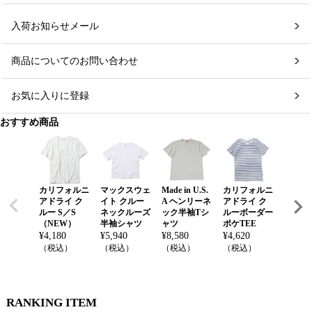
入荷お知らせメール
商品についてのお問い合わせ
お気に入りに登録
おすすめ商品
カリフォルニ
マックスウェ
Made in U.S.
カリフォルニ
ナロー
アドライ ク
イト クルー
A ヘンリーネ
アドライ ク
ークル
ルー S／S
ネックルーズ
ック半袖Tシ
ルーボーダー
ク半袖
（NEW）
半袖シャツ
ャツ
ポケTEE
ツ
¥
4,180
¥
5,940
¥
8,580
¥
4,620
¥
5,280
（税込）
（税込）
（税込）
（税込）
（税込
RANKING ITEM