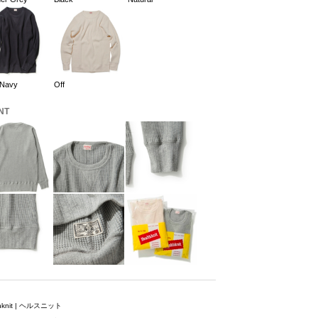
 Navy
Off
NT
thknit | ヘルスニット