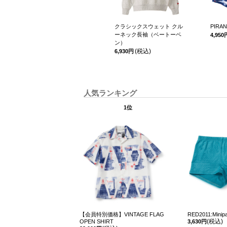
4
クラシックスウェット クル
PIRAN
ーネック長袖（ベートーベ
4,950
ン）
(税込)
6,930円
人気ランキング
1位
【会員特別価格】VINTAGE FLAG
RED2011:Minipa
(税込)
OPEN SHIRT
3,630円