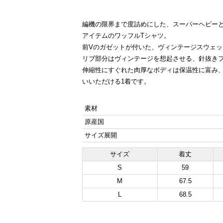
編機の限界まで度詰めにした、スーパーヘビー
アイテムのワッフルTシャツ。
前Vのガゼットが付いた、ヴィンテージスウェ
リブ部分はヴィンテージを想起させる、針抜き
伸縮性にすぐれた肉厚なボディは保温性に富み
いいただける1着です。
素材
原産国
サイズ展開
サイズ
着丈
S
59
M
67.5
L
68.5