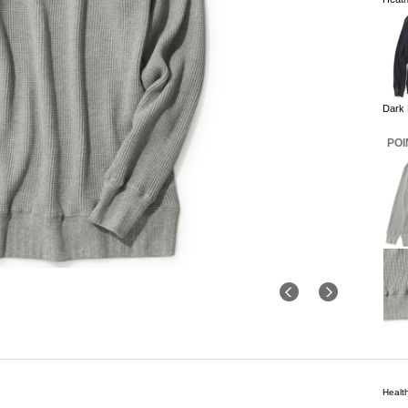
Dark
POI
Heal