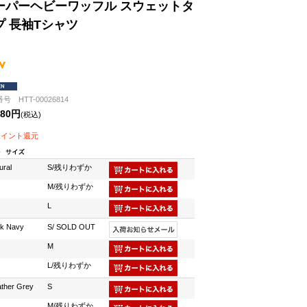
ーパーヘビーワッフル スウェットタ
プ 長袖Tシャツ
号 HTT-00026814
880円
(税込)
ポイント還元
ural
S/残りわずか
M/残りわずか
L
k Navy
S/ SOLD OUT
M
L/残りわずか
ther Grey
S
M/残りわずか