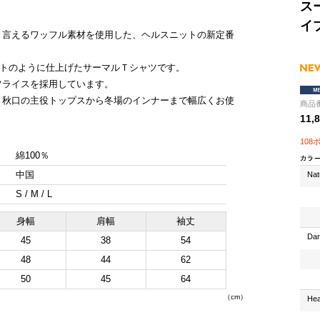
ス
イ
と言えるワッフル素材を使用した、ヘルスニットの新定番
ットのように仕上げたサーマルＴシャツです。
フライスを採用しています。
、秋口の主役トップスから冬場のインナーまで幅広くお使
商品番
11,
108
綿100％
中国
Nat
S / M / L
身幅
肩幅
袖丈
Dar
45
38
54
48
44
62
50
45
64
（cm）
Hea