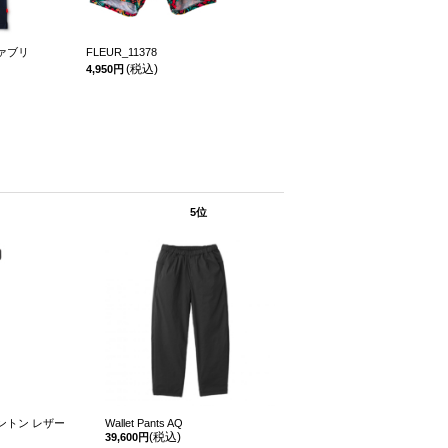
ァブリ
FLEUR_11378
クラシックス
(税込)
ーネック長
4,950円
ス）
(税
6,930円
5位
ントン レザー
Wallet Pants AQ
(税込)
39,600円