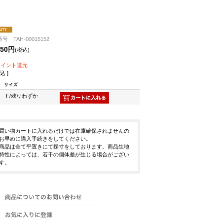
号 TAH-00015152
350円
(税込)
ポイント還元
込 ]
F/残りわずか
買い物カートに入れるだけでは在庫確保されませんの
お早めに購入手続きをしてください。
商品は全て平置きにて採寸をしております。商品生地
特性によっては、若干の個体差が生じる場合がござい
す。