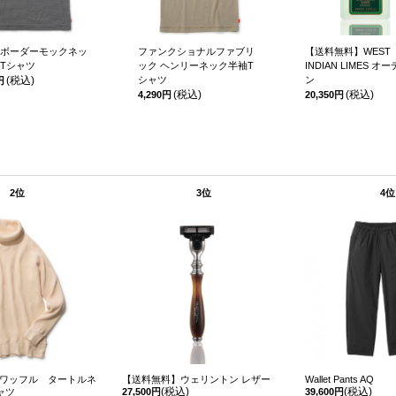
ボーダーモックネッ
ファンクショナルファブリ
【送料無料】WEST
Tシャツ
ック ヘンリーネック半袖T
INDIAN LIMES オ
(税込)
シャツ
ン
円
(税込)
(税込)
4,290円
20,350円
2位
3位
4位
ワッフル タートルネ
【送料無料】ウェリントン レザー
Wallet Pants AQ
(税込)
(税込)
ャツ
27,500円
39,600円