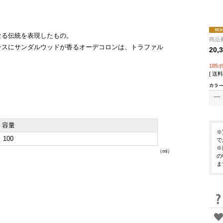
なる伝統を表現したもの。
商品番
ンスにサンダルウッドが香るオーデコロンは、トラファル
20,
185
[ 送料
---
容量
※
100
で
※
（ml）
の
ま