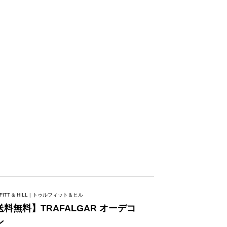
FITT & HILL | トゥルフィット＆ヒル
送料無料】TRAFALGAR オーデコ
ン