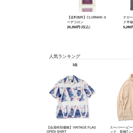
ークルーネッ
【送料無料】CLUBMAN オ
ナロー
ーデコロン
ク半袖
(税込)
20,350円
5,280
人気ランキング
1位
【会員特別価格】VINTAGE FLAG
スーパーヘビー
OPEN SHIRT
ック 長袖Tシ