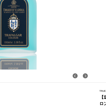
TRUE
【
ロ