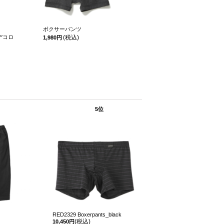
ボクサーパンツ
ヘンリーネ
ーデコロ
(税込)
リーブ
1,980円
(税
4,950円
5位
RED2329 Boxerpants_black
(税込)
10,450円