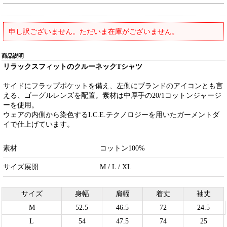
申し訳ございません。ただいま在庫がございません。
商品説明
リラックスフィットのクルーネックTシャツ
サイドにフラップポケットを備え、左側にブランドのアイコンとも言
える、ゴーグルレンズを配置。素材は中厚手の20/1コットンジャージ
ーを使用。
ウェアの内側から染色するI.C.E.テクノロジーを用いたガーメントダ
イで仕上げています。
素材
コットン100%
サイズ展開
M / L / XL
サイズ
身幅
肩幅
着丈
袖丈
M
52.5
46.5
72
24.5
L
54
47.5
74
25