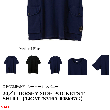
Medieval Blue
C.P.COMPANY | シーピーカンパニー
20／1 JERSEY SIDE POCKETS T-
SHIRT（14CMTS316A-005697G）