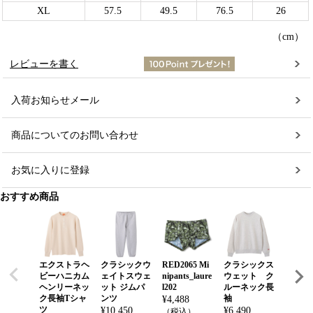
XL
57.5
49.5
76.5
26
（cm）
レビューを書く
入荷お知らせメール
商品についてのお問い合わせ
お気に入りに登録
おすすめ商品
エクストラヘ
クラシックウ
RED2065 Mi
クラシックス
ナロー
ビーハニカム
ェイトスウェ
nipants_laure
ウェット ク
ーモッ
ヘンリーネッ
ット ジムパ
l202
ルーネック長
ク半袖
ク長袖Tシャ
ンツ
袖
ツ
¥
4,488
ツ
¥
10,450
¥
6,490
¥
5,280
（税込）