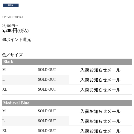
CPC-00030941
26,400円
⇒
5,280円
(税込)
48ポイント還元
色／サイズ
Black
M
SOLD OUT
L
SOLD OUT
XL
SOLD OUT
Medieval Blue
M
SOLD OUT
L
SOLD OUT
XL
SOLD OUT