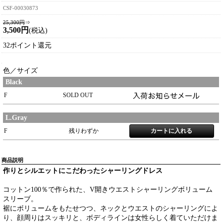
CSF-00030873
25,300円
⇒
3,500円
(税込)
32ポイント還元
色／サイズ
Black
F
SOLD OUT
L.Gray
F
残りわずか
商品説明
作りとシルエットにこだわったシャーリングドレス
コットン100％で作られた、V開きウエストシャーリングボリューム
スリーブ。
裾にボリュームをもたせつつ、ネックとウエストのシャーリングによ
り、顔周りはスッキリと、ボディラインは女性らしく着ていただけま