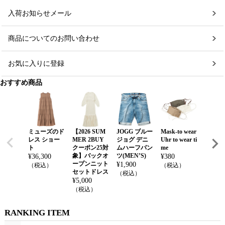
入荷お知らせメール
商品についてのお問い合わせ
お気に入りに登録
おすすめ商品
ミューズのド
【2026 SUM
JOGG ブルー
Mask-to wear
Cashco
レス ショー
MER 2BUY
ジョグ デニ
Uhr to wear ti
sh gua
ト
クーポン25対
ムハーフパン
me
¥
3,500
象】バックオ
ツ(MEN’S)
¥
36,300
¥
380
（税込
ープンニット
¥
1,900
（税込）
（税込）
セットドレス
（税込）
¥
5,000
（税込）
RANKING ITEM