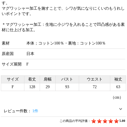
す。
マグワッシャー加工を施すことで、シワが気になりにくいのもうれし
いポイントです。
＊マグワッシャー加工：生地に小ジワを入れることで凹凸感がある素
材に仕上げる加工。
素材
本体；コットン100％・裏地：コットン100％
原産国
日本
サイズ展開
F
サイズ
着丈
肩幅
バスト
ウエスト
袖丈
F
128
29
93
72
63
（cm）
レビュー件数：
1件
この商品の平均評価：
5.00