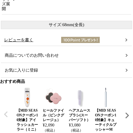
ズ展
開
サイズ:68mm(全長)
レビューを書く
商品についてのお問い合わせ
お気に入りに登録
おすすめ商品
【MID SEAS
ヒールファイ
ヘアスムース
【MID SEAS
ネイル
ONクーポン1
ル（ピンクグ
ブラシ(スー
ONクーポン1
パー(
0対象】アイ
レージュ）
パーソフト）
0対象】キュ
ート)
ラッシュカー
ーティクルプ
¥
2,090
¥
3,080
¥
1,980
ラー（ミニ）
ッシャーM
（税込）
（税込）
（税込