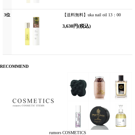
3位
【送料無料】uka nail oil 13：00
3,630円
(税込)
RECOMMEND
rumors COSMETICS