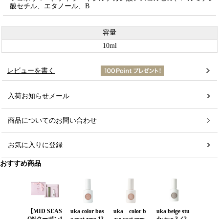
酸セチル、エタノール、B
容量
10ml
レビューを書く
入荷お知らせメール
商品についてのお問い合わせ
お気に入りに登録
おすすめ商品
【MID SEAS
uka color bas
uka color b
uka beige stu
uka bei
ONクーポン1
e coat zero 13
ase coat zero
dy two 3／2
dy two