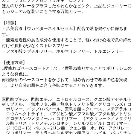
カラー：ゼロブンノロク（ミルキーピンク）
ほんのりグレーをプラスしたやわらかなピンク。上品なジュエリーに
もカジュアルな装いにもキマる万能カラー。
【特徴】
・爪美容液【ウカベターネイルセラム】配合で爪を健やかに保ちま
す。
・酸素透過性のある成分を使用することで、軽い付け心地で爪の締め
付けや負担が少なくストレスフリー
・フタル酸ジブチルフリー、ホルマリンフリー、トルエンフリー
【使用方法】
1度塗ればベースコートとして、4度重ね塗りすることでポリッシュの
ような発色に。
何種類かのベースコートをかさねて、組み合わせで希望の色を実現
し、より自分の肌色に合う色味にすることもできます。
素
酢酸ブチル、酢酸エチル、ニトロセルロース、クエン酸アセチルト
材
リブチル、（無水フタル酸／無水トリメリト酸／グリコールズ）コ
ポリマー、イソプロパノール、安息香酸スクロース、ステアラルコ
ニウムヘクトライト、（アジピン酸／フマル酸／フタル酸／トリシ
クロデカンジメタノール）コポリマー、（アクリレーツ／メタクリ
ル酸トリス（トリメチルシロキシ）シリルプロピル）コポリマー、
ジ（C12－15）パレス－2リン酸、クエン酸、水、PG、アクリレー
ツコポリマー、テトラヘキシルデカン酸アスコルビル、パルミチン