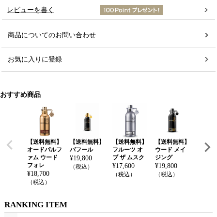
レビューを書く
商品についてのお問い合わせ
お気に入りに登録
おすすめ商品
【送料無料】
【送料無料】
【送料無料】
【送料無料】
【送料
オードパルフ
バフール
フルーツ オ
ウード メイ
ダーク
ァム ウード
ブ ザ ムスク
ジング
ド
¥
19,800
フォレ
¥
17,600
¥
19,800
¥
18,70
（税込）
¥
18,700
（税込）
（税込）
（税込
（税込）
RANKING ITEM