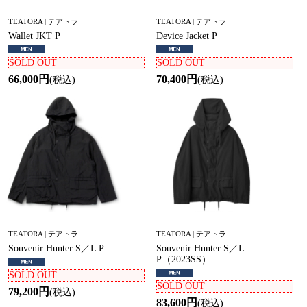
TEATORA | テアトラ
TEATORA | テアトラ
Wallet JKT P
Device Jacket P
SOLD OUT
SOLD OUT
66,000円
70,400円
(税込)
(税込)
TEATORA | テアトラ
TEATORA | テアトラ
Souvenir Hunter S／L P
Souvenir Hunter S／L
P（2023SS）
SOLD OUT
SOLD OUT
79,200円
(税込)
83,600円
(税込)