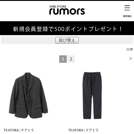
並び替え
21
件
>
1
2
TEATORA | テアトラ
TEATORA | テアトラ