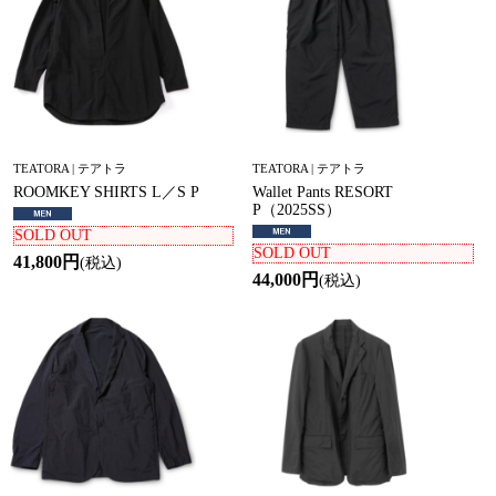
TEATORA | テアトラ
TEATORA | テアトラ
ROOMKEY SHIRTS L／S P
Wallet Pants RESORT
P（2025SS）
SOLD OUT
SOLD OUT
41,800円
(税込)
44,000円
(税込)