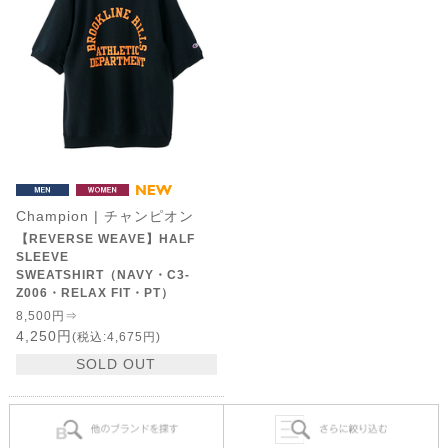
Champion | チャンピオン
【REVERSE WEAVE】HALF
SLEEVE
SWEATSHIRT（NAVY・C3-
Z006・RELAX FIT・PT）
8,500円⇒
4,250円
(税込:4,675円)
SOLD OUT