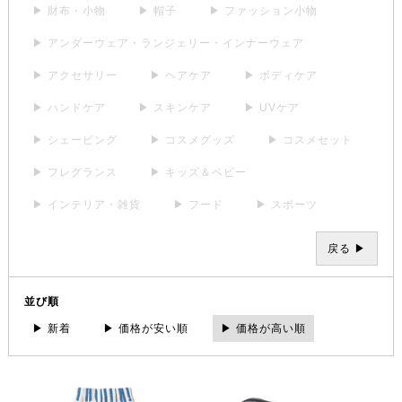
▶ 財布・小物
▶ 帽子
▶ ファッション小物
▶ アンダーウェア・ランジェリー・インナーウェア
▶ アクセサリー
▶ ヘアケア
▶ ボディケア
▶ ハンドケア
▶ スキンケア
▶ UVケア
▶ シェービング
▶ コスメグッズ
▶ コスメセット
▶ フレグランス
▶ キッズ＆ベビー
▶ インテリア・雑貨
▶ フード
▶ スポーツ
戻る ▶
並び順
▶ 新着
▶ 価格が安い順
▶ 価格が高い順