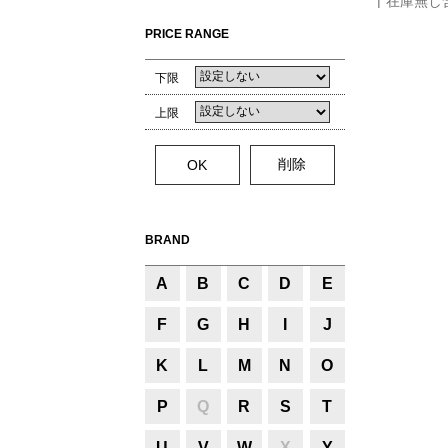
在庫無し
PRICE RANGE
下限
上限
BRAND
A
B
C
D
E
F
G
H
I
J
K
L
M
N
O
P
Q
R
S
T
U
V
W
X
Y