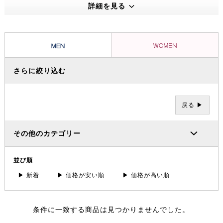
えうる高い機能性・保温性をもつプロダクトは、アウトドアのプロフェ
詳細を見る
ッショナルたちから信頼を集め、数々の過酷な冒険やレースを支えてき
ました。その 一方で、ブランドの根底には「人と人が紡ぐ幸せこそを
大事にする」というデンマーク発祥の “Hygge（ヒュッゲ）” という概
念があります。
さらに絞り込む
戻る ▶
その他のカテゴリー
並び順
▶ 新着
▶ 価格が安い順
▶ 価格が高い順
条件に一致する商品は見つかりませんでした。