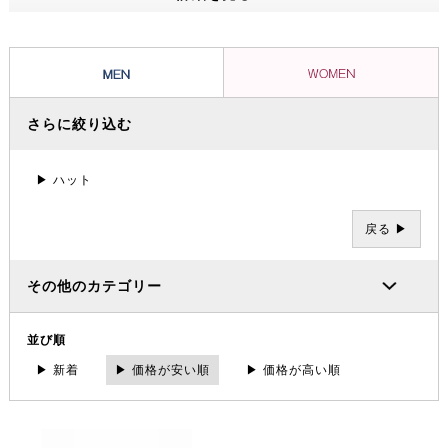
ッショナルたちから信頼を集め、数々の過酷な冒険やレースを支えてき
ました。その 一方で、ブランドの根底には「人と人が紡ぐ幸せこそを
大事にする」というデンマーク発祥の “Hygge（ヒュッゲ）” という概
念があります。
さらに絞り込む
▶ ハット
戻る ▶
その他のカテゴリー
並び順
▶ 新着
▶ 価格が安い順
▶ 価格が高い順